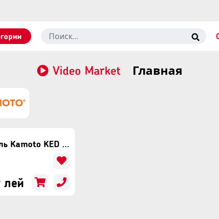
егории
Video Market
Главная
Дрель Kamoto KED 4510
 лей