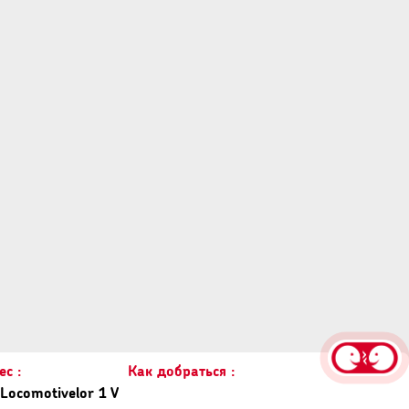
с :
Как добраться :
Locomotivelor 1 V