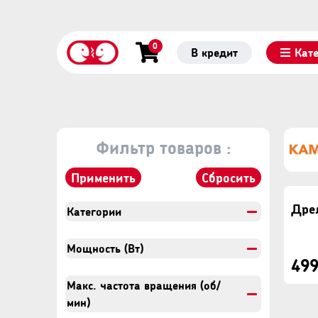
0
В кредит
Кат
Фильтр товаров :
Применить
Сбросить
Категории
Мощность (Вт)
499
Макс. частота вращения (об/
мин)