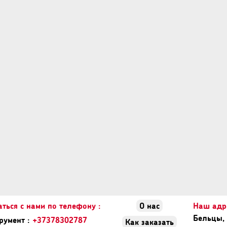
аться с нами по телефону :
О нас
Наш адре
Бельцы, 
румент :
+37378302787
Как заказать