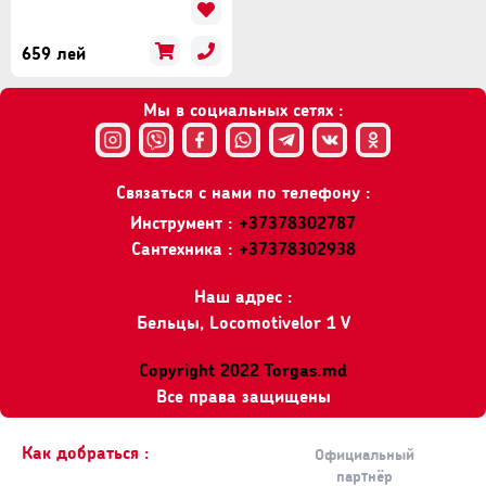
659 лей
Мы в социальных сетях :
Связаться с нами по телефону :
Инструмент :
+37378302787
Сантехника :
+37378302938
Наш адрес :
Бельцы, Locomotivelor 1 V
Copyright 2022 Torgas.md
Все права защищены
Как добраться :
Официальный
партнёр