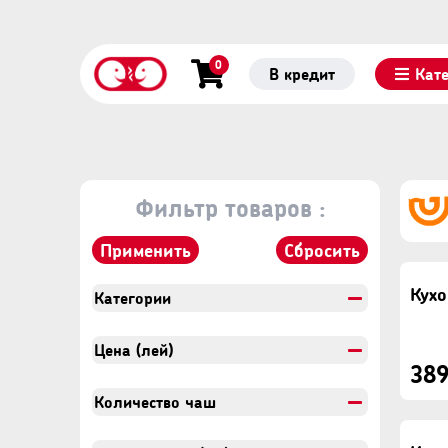
0
В кредит
Кат
Фильтр товаров :
Применить
Сбросить
Категории
Цена (лей)
389
Количество чаш