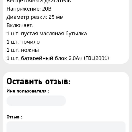
Бесщеточный двигатель
Напряжение: 20В
Диаметр резки: 25 мм
Включает:
1 шт. пустая масляная бутылка
1 шт. точило
1 шт. ножны
1 шт. батарейный блок 2.0Ач (FBLI2001)
1 шт. зарядное устройство (FCLI2001E)
Напряжение зарядки: 220-240В~50/60Гц
Оставить отзыв:
Упаковано в переносной кейс.
Имя пользователя :
Отзыв :