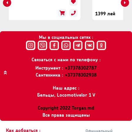
1399 лей
Мы в социальных сетях :
Связаться с нами по телефону :
Инструмент :
+37378302787
Сантехника :
+37378302938
Вверх
Наш адрес :
Бельцы, Locomotivelor 1 V
Copyright 2022 Torgas.md
Все права защищены
Как добраться :
Официальный