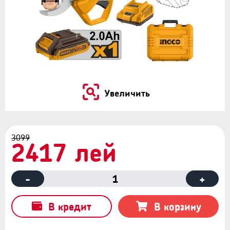
Увеличить
3099
2417 лей
-
1
+
В кредит
В корзину