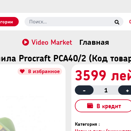
егории
Video Market
Главная
ила Procraft PCA40/2 (Код тов
3599 ле
В избранное
-
1
+
В кредит
Категория :
Цепные пилы (аккумулят