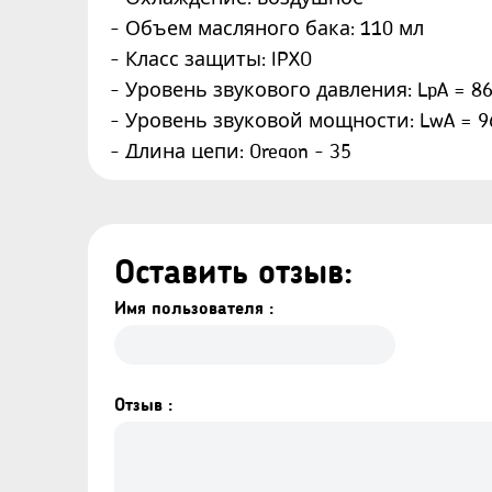
- Объем масляного бака: 110 мл
- Класс защиты: IPXO
- Уровень звукового давления: LpA = 86,8
- Уровень звуковой мощности: LwA = 96,5
- Длина цепи: Oregon - 35
- Уровень вибрации м/с2: 3,37 м/с2, К = 
- Уровень защиты: II
- Автоматическая смазка цепи: Есть
Оставить отзыв:
- Аварийный тормоз: Есть
Имя пользователя :
Поставляется с аккумулятором и заря
Отзыв :