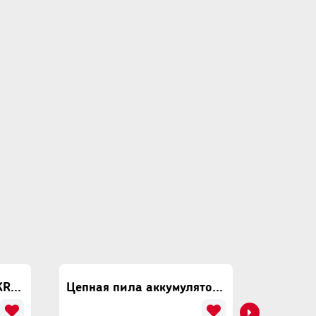
Аккумуляторная пила KRAISSMANN M1609
Цепная пила аккумуляторная Viper MUR-9106 4A