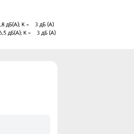
 дБ(А); K = ± 3 дБ (А)
 дБ(А); K = ± 3 дБ (А)
± 1,5 м/с2
дным устроиством.