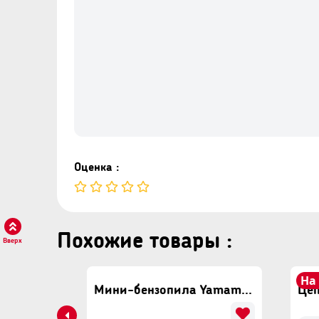
Оценка :
Похожие товары :
Вверх
…
На
Аккумуляторная пила ProCraft PKA48Li
Мини-бензопила Yamamoto YBS-124