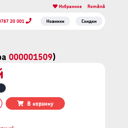
Избранное
Română
0787 20 001
Новинки
Скидки
ара
000001509
)
й
В корзину
орные)