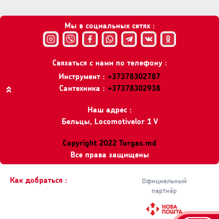
Мы в социальных сетях :
Связаться с нами по телефону :
Инструмент :
+37378302787
Сантехника :
+37378302938
Вверх
Наш адрес :
Бельцы, Locomotivelor 1 V
Copyright 2022 Torgas.md
Все права защищены
Как добраться :
Официальный
партнёр