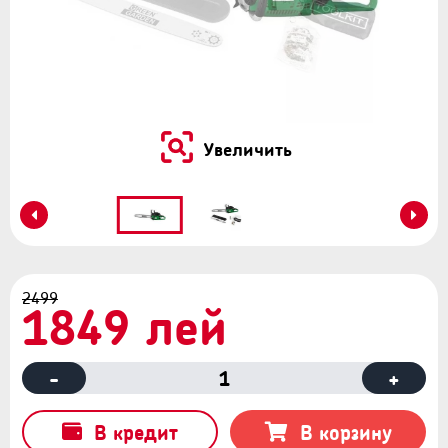
Увеличить
2499
1849 лей
-
1
+
В кредит
В корзину