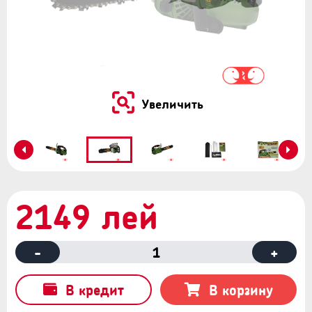
Увеличить
2149 лей
-
1
+
В кредит
В корзину