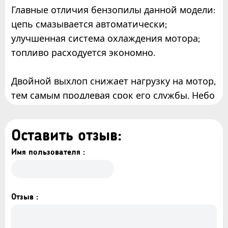
Главные отличия бензопилы данной модели:
цепь смазывается автоматически;
улучшенная система охлаждения мотора;
топливо расходуется экономно.
Двойной выхлоп снижает нагрузку на мотор,
тем самым продлевая срок его службы. Небо
льшие размеры и легкий вес позволяют без
перенапряжения удерживать устройство и р
Оставить отзыв:
аботать в условиях ограниченного простран
ства.
Имя пользователя :
В комплекте с агрегатом идет цепь, чехол, б
ак для смешивания топлива и масла, набор д
Отзыв :
ля ухода за устройством. Агрегат оснащен дв
ухтактным двигателем. Шаг цепи составляет