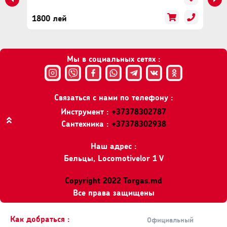
- Лошадиные силы 1,5
1800 лей
Комплектующее
- Емкость для замешивания 1 шт
Мы в социальных сетях :
- Ключ для смены оснастки Есть
- Руководство по эксплуатации Есть
- Цепь 30
Связаться с нами по телефону :
- Шина 30
Инструмент :
+37378302787
Сантехника :
+37378302938
Вверх
Наш адрес :
Бельцы, Locomotivelor 1 V
Copyright 2022 Torgas.md
Все права защищены
Как добраться :
Официальный