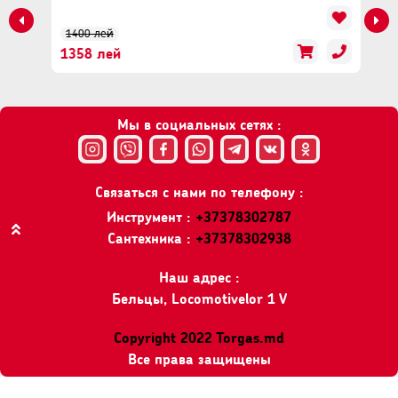
1400 лей
1358 лей
Мы в социальных сетях :
Связаться с нами по телефону :
Инструмент :
+37378302787
Сантехника :
+37378302938
Вверх
Наш адрес :
Бельцы, Locomotivelor 1 V
Copyright 2022 Torgas.md
Все права защищены