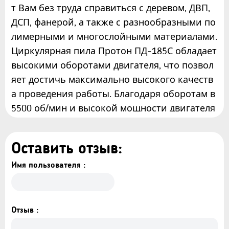
т Вам без труда справиться с деревом, ДВП,
ДСП, фанерой, а также с разнообразными по
лимерными и многослойными материалами.
Циркулярная пила Протон ПД-185С обладает
высокими оборотами двигателя, что позвол
яет достичь максимально высокого качеств
а проведения работы. Благодаря оборотам в
5500 об/мин и высокой мощности двигателя
Вы сможете выполнять любые задачи в дом
е и с легкостью распиливать любые породы
Оставить отзыв:
древесины. Также стоит отметить надежност
ь двигателя, который не только обладает вы
Имя пользователя :
сокой устойчивостью к практически любым
нагрузкам и способен работать длительное
время без перерывов, также он превосходно
Отзыв :
поддерживает обороты на одном уровне во