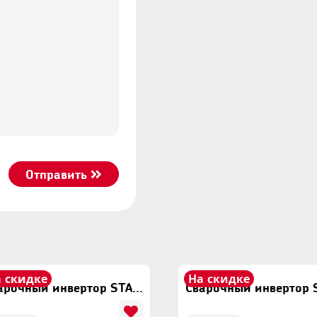
м): 5 мм
: 1,6 мм.
Отправить
 скидке
На скидке
Сварочный инвертор START PRO SPI-280