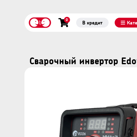
0
В кредит
Кат
Cвapoчный инвepтop Ed