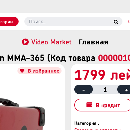
егории
Video Market
Главная
on MMA-З65 (Код товара
000001
1799 ле
В избранное
-
1
+
В кредит
Категория :
Сварочные аппараты