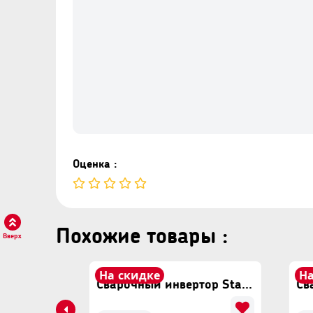
- Максимальный диаметр электрода (м
- Минимальный диаметр электрода (мм)
- Напряжение питания: 220 В
- Максимальный сварочный ток: 365 А
- Класс защиты: IP21S.
- Класс изоляции: F
Оценка :
Похожие товары :
Вверх
На скидке
На
Сварочный аппарат полуавтомат Vector MIG250
Сварочный инвертор Start Pro SPI-250D