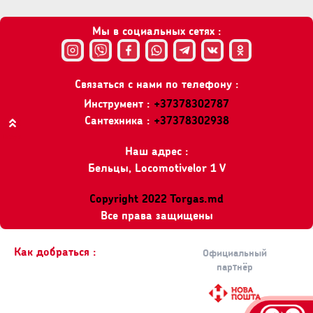
Мы в социальных сетях :
Связаться с нами по телефону :
Инструмент :
+37378302787
Сантехника :
+37378302938
Вверх
Наш адрес :
Бельцы, Locomotivelor 1 V
Copyright 2022 Torgas.md
Все права защищены
Как добраться :
Официальный
партнёр