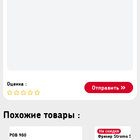
- прочная конструкция
- точная установка глубины фрезерования
- регулировка оборотов
- блокировка кнопки включения
- эффективное охлаждение
- эргономичные рукоятки
- выход для подключения пылесоса
Оценка :
Отправить
Похожие товары :
На скидке
Фрезер Stromo SER2100