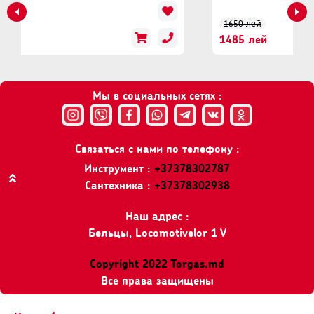
1650 лей
1485 лей
Мы в социальных сетях :
Связаться с нами по телефону :
Инструмент :
+37378302787
Сантехника :
+37378302938
Вверх
Наш адрес :
Бельцы, Locomotivelor 1 V
Copyright 2022 Torgas.md
Все права защищены