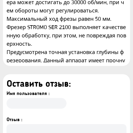
ера может достигать до 30000 об/мин, при ч
ем обороты могут регулироваться.
Максимальный ход фрезы равен 50 мм.
Фрезер STROMO SER 2100 выполняет качестве
нную обработку, при этом, не повреждая пов
ерхность.
Предусмотрена точная установка глубины ф
резерования. Данный аппарат имеет прочну
ю конструкцию, хорошее охлаждение, удобн
ые эргономичные рукоятки.
Оставить отзыв:
В инструменте также предусмотрено подклю
чение пылесоса через патрубок. В комплект
Имя пользователя :
е идут 12 фрез для разного рода работ.
Особенности:
Отзыв :
- высокая мощность