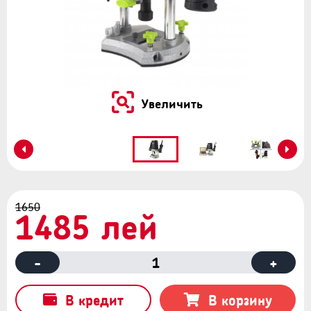
Увеличить
1650
1485 лей
-
1
+
В кредит
В корзину