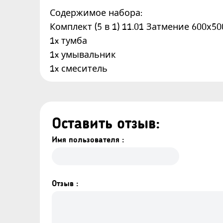
Содержимое набора:
Комплект (5 в 1) 11.01 Затмение 600х50
1x тумба
1x умывальник
1x смеситель
1x клапан «клик-клак»
1x сифон
Оставить отзыв:
1x Зеркальный шкаф 101 Eclipse 600
1x Шкаф для ванной 152 Eclipse 300x190
Имя пользователя :
1 комплект зеркальных полок Eclipse
Отзыв :