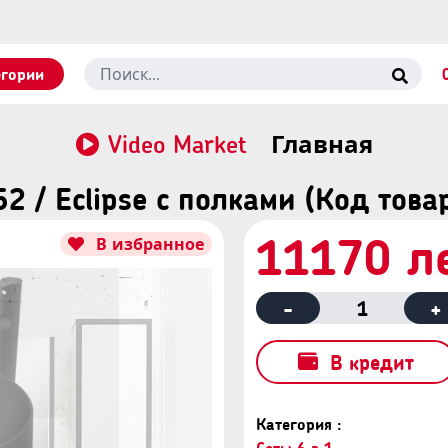
егории
Video Market
Главная
52 / Eclipse с полками (Код тов
11170 л
В избранное
-
1
+
В кредит
Категория :
Сеты 6 в 1