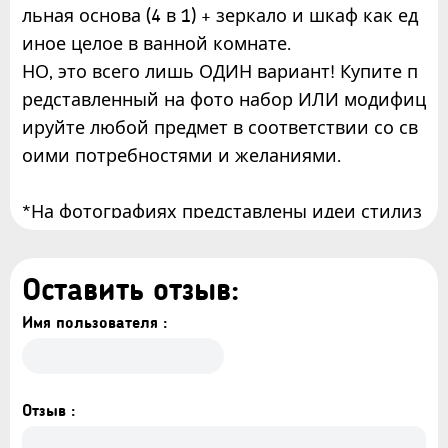
льная основа (4 в 1) + зеркало и шкаф как ед
иное целое в ванной комнате.
НО, это всего лишь ОДИН вариант! Купите п
редставленный на фото набор ИЛИ модифиц
ируйте любой предмет в соответствии со св
оими потребностями и желаниями.
*На фотографиях представлены идеи стилиз
ации предметов мебели. Аксессуары и укра
шения в стоимость не входят.
Оставить отзыв:
Содержимое набора:
Имя пользователя :
Комплект (4 в 1) 13.03 Лофт 800х400
1x тумба
1x умывальник
Отзыв :
1x смеситель