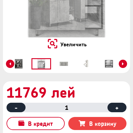
Увеличить
11769 лей
-
1
+
В кредит
В корзину