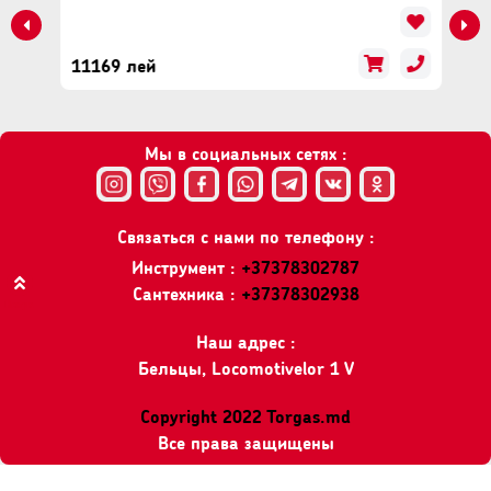
11169 лей
Мы в социальных сетях :
Связаться с нами по телефону :
Инструмент :
+37378302787
Сантехника :
+37378302938
Вверх
Наш адрес :
Бельцы, Locomotivelor 1 V
Copyright 2022 Torgas.md
Все права защищены