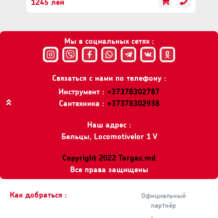
1245 лей
Мы в социальных сетях :
Связаться с нами по телефону :
Инструмент :
+37378302787
Сантехника :
+37378302938
Вверх
Наш адрес :
Бельцы, Locomotivelor 1 V
Copyright 2022 Torgas.md
Все права защищены
Как добраться :
Официальный
партнёр