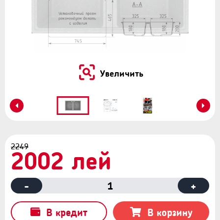
Увеличить
2249
2002 лей
-
1
+
В кредит
В корзину