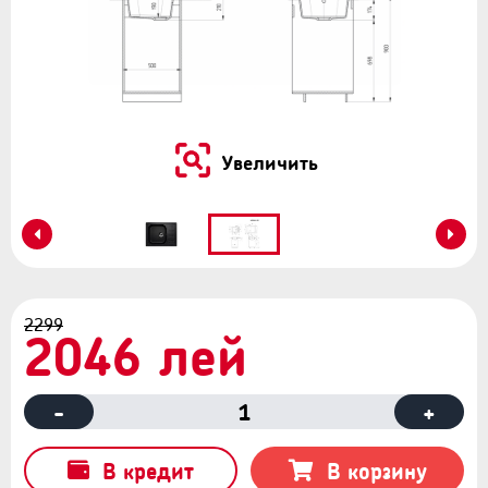
Увеличить
2299
2046 лей
-
1
+
В кредит
В корзину