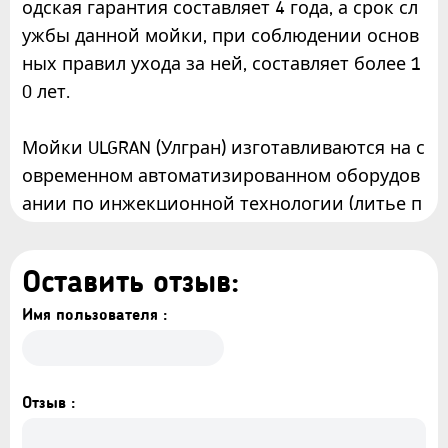
одская гарантия составляет 4 года, а срок сл
ужбы данной мойки, при соблюдении основ
ных правил ухода за ней, составляет более 1
0 лет.
Мойки ULGRAN (Улгран) изготавливаются на с
овременном автоматизированном оборудов
ании по инжекционной технологии (литье п
од давлением) и имеют сравнительно малый
вес при высокой прочности, что обеспечива
Оставить отзыв:
ет высокий уровень качества и комфортност
и. Благодаря сочетанию полиэфирных смол
Имя пользователя :
и натуральных мраморных наполнителей по
лученный композитный материал в 8 раз пр
очнее натурального мрамора, абсолютно эк
Отзыв :
ологичен и безопасен для здоровья человек