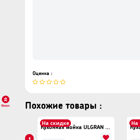
Оценка :
Похожие товары :
Вверх
На скидке
На
Кухонная мойка ULGRAN U-608 Белый
Кухонная мойка ULGRAN U-608 Бежевый