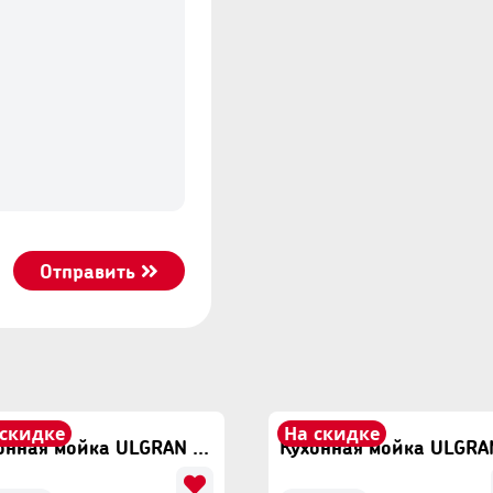
Отправить
 скидке
На скидке
Кухонная мойка ULGRAN U-608 Песочный