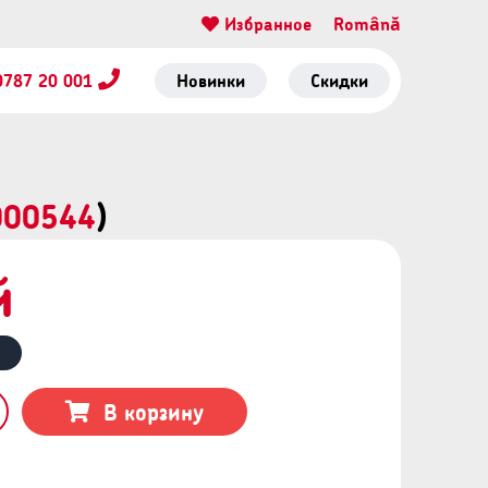
Избранное
Română
0787 20 001
Новинки
Скидки
000544
)
й
В корзину