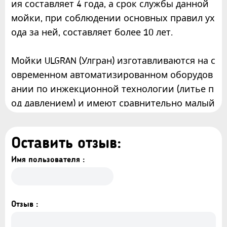
ия составляет 4 года, а срок службы данной
мойки, при соблюдении основных правил ух
ода за ней, составляет более 10 лет.
Мойки ULGRAN (Улгран) изготавливаются на с
овременном автоматизированном оборудов
ании по инжекционной технологии (литье п
од давлением) и имеют сравнительно малый
вес при высокой прочности, что обеспечива
ет высокий уровень качества и комфортност
Оставить отзыв:
и. Благодаря сочетанию полиэфирных смол
и натуральных мраморных наполнителей по
Имя пользователя :
лученный композитный материал в 8 раз пр
очнее натурального мрамора, абсолютно эк
ологичен и безопасен для здоровья человек
Отзыв :
а. Декоративно-защитное покрытие – гелько