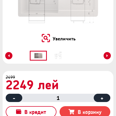
Увеличить
2499
2249 лей
-
1
+
В кредит
В корзину