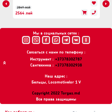
2849 лей
2564 лей
Мы в социальных сетях :
Связаться с нами по телефону :
Инструмент :
+37378302787
Сантехника :
+37378302938
Вверх
Наш адрес :
Бельцы, Locomotivelor 1 V
Copyright 2022 Torgas.md
Все права защищены
Как добраться :