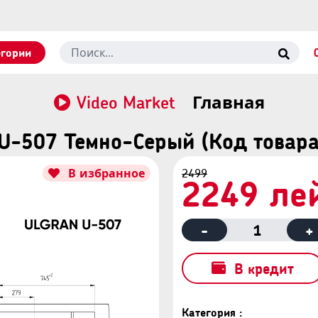
егории
Video Market
Главная
U-507 Темно-Серый (Код товар
В избранное
2499
2249 ле
-
1
+
В кредит
Категория :