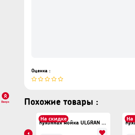
Оценка :
Похожие товары :
Вверх
На скидке
На
Кухонная мойка ULGRAN U-608 Белый
Кухонная мойка ULGRAN U-608 Бежевый