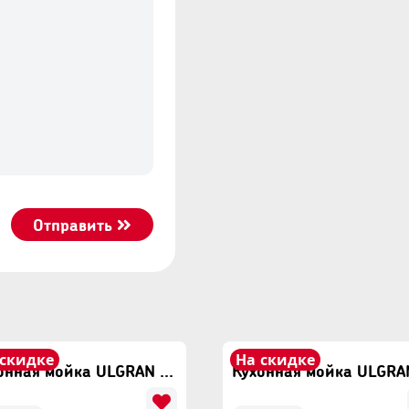
Отправить
 скидке
На скидке
Кухонная мойка ULGRAN U-608 Песочный