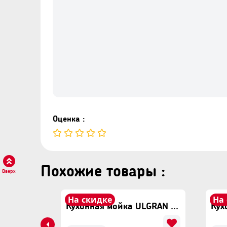
Оценка :
Похожие товары :
Вверх
На скидке
На
Кухонная мойка ULGRAN U-608 Белый
Кухонная мойка ULGRAN U-608 Бежевый