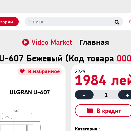
егории
Video Market
Главная
U-607 Бежевый (Код товара
00
В избранное
2229
1984 ле
-
1
+
В кредит
Категория :