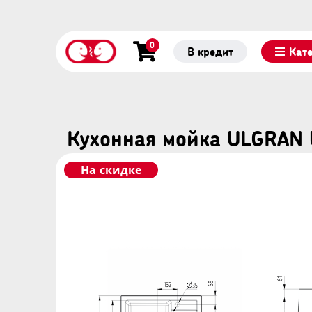
0
В кредит
Кат
Кухонная мойка ULGRAN 
На скидке