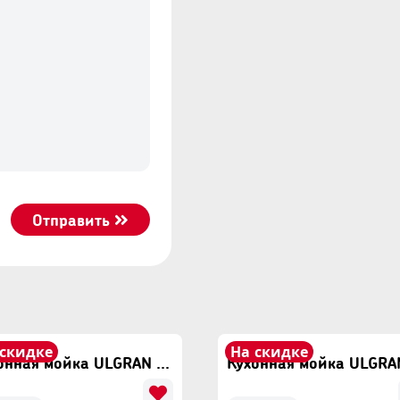
Отправить
 скидке
На скидке
Кухонная мойка ULGRAN U-608 Песочный