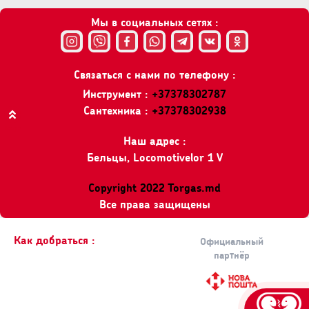
Мы в социальных сетях :
Связаться с нами по телефону :
Инструмент :
+37378302787
Сантехника :
+37378302938
Вверх
Наш адрес :
Бельцы, Locomotivelor 1 V
Copyright 2022 Torgas.md
Все права защищены
Как добраться :
Официальный
партнёр