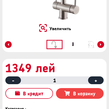
Увеличить
1349 лей
-
1
+
В кредит
В корзину
Категория :