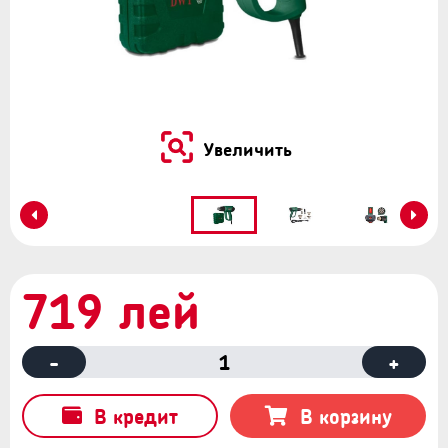
Увеличить
719 лей
-
1
+
В кредит
В корзину