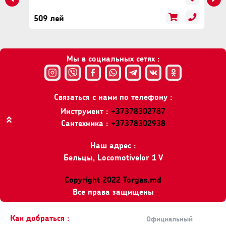
509 лей
Мы в социальных сетях :
Связаться с нами по телефону :
Инструмент :
+37378302787
Сантехника :
+37378302938
Вверх
Наш адрес :
Бельцы, Locomotivelor 1 V
Copyright 2022 Torgas.md
Все права защищены
Как добраться :
Официальный