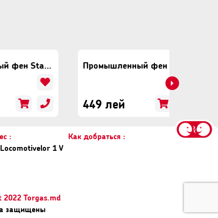
Промышленный фен StartPro SHG-2070
Промышленный фен StartPro SHG-2100
449 лей
579 
с :
Как добраться :
Locomotivelor 1 V
t 2022 Torgas.md
ва защищены