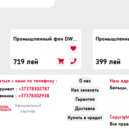
Промышленный фен DWT HLP20-600 K
719 лей
399 лей
аться с нами по телефону :
О нас
Наш адре
Бельцы, 
румент :
+37378302787
Как заказать
ехника :
+37378302938
Гарантия
Официальный
Доставка
партнёр
Copyrigh
Купить в кредит
Все пра