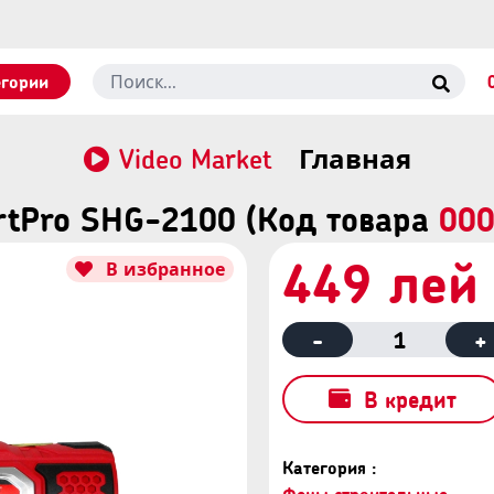
егории
Video Market
Главная
tPro SHG-2100 (Код товара
00
449 лей
В избранное
-
1
+
В кредит
Категория :
Фены строительные