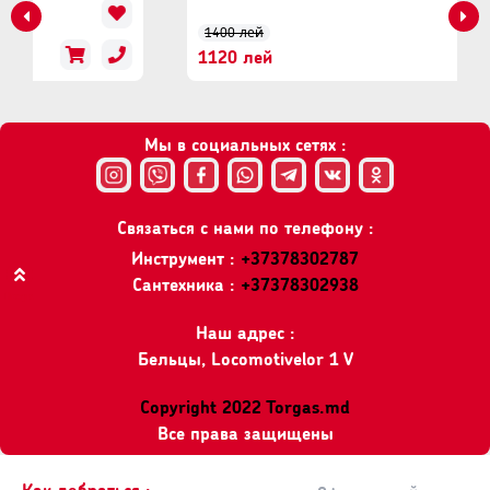
1400 лей
1120 лей
Мы в социальных сетях :
Связаться с нами по телефону :
Инструмент :
+37378302787
Сантехника :
+37378302938
Вверх
Наш адрес :
Бельцы, Locomotivelor 1 V
Copyright 2022 Torgas.md
Все права защищены
Как добраться :