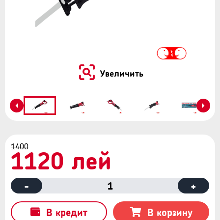
Увеличить
1400
1120 лей
-
1
+
В кредит
В корзину