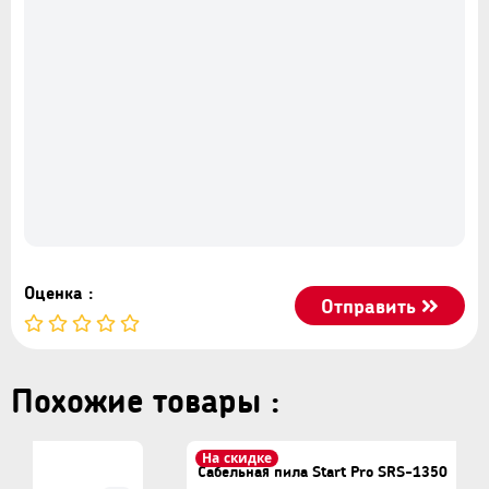
- Легкая замена режущего полотна: Да
- Подсветка рабочей зоны: Да
- Регулировка оборотов: Да
- Эргономичный дизайн: Да
Оценка :
Отправить
Похожие товары :
На скидке
Сабельная пила Start Pro SRS-1350