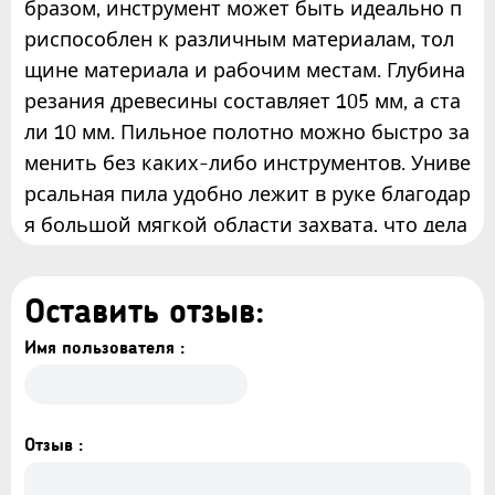
бразом, инструмент может быть идеально п
риспособлен к различным материалам, тол
щине материала и рабочим местам. Глубина
резания древесины составляет 105 мм, а ста
ли 10 мм. Пильное полотно можно быстро за
менить без каких-либо инструментов. Униве
рсальная пила удобно лежит в руке благодар
я большой мягкой области захвата, что дела
ет ее удобной и, прежде всего, безопасной д
ля работы.
Оставить отзыв:
Особенности и возможности:
Имя пользователя :
- Бренд: Start Pro
- Напряжение, В: 220
- Частота, Гц: 50-60
Отзыв :
- Работа в труднодоступных местах: Да