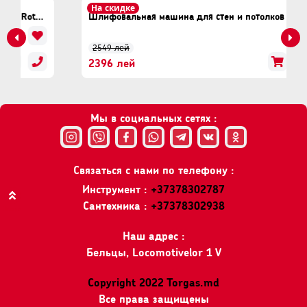
На скидке
Шлифовальная машина для стен и потолков Rotor RS225L3
Шлифовальная машина для стен и потолков Procraft EX1050
2549 лей
2396 лей
Мы в социальных сетях :
Связаться с нами по телефону :
Инструмент :
+37378302787
Сантехника :
+37378302938
Вверх
Наш адрес :
Бельцы, Locomotivelor 1 V
Copyright 2022 Torgas.md
Все права защищены