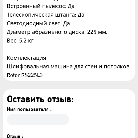
Встроенный пылесос: Да
Телескопическая штанга: Да
Светодиодный свет: Да
Диаметр абразивного диска: 225 мм.
Вес: 5.2 кг
Комплектация
Шлифовальная машина для стен и потолков
Rotor RS225L3
Абразивные диски: 6 шт.
Шланг 2м: 1шт.
Оставить отзыв:
Щетки двигателя: 2 шт.
Телескопическая штанга
Имя пользователя :
Сумка для сбора
Отзыв :