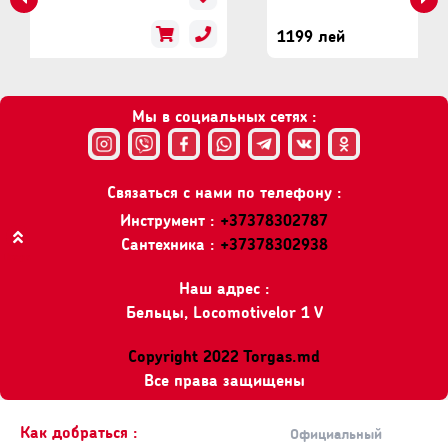
1199 лей
Мы в социальных сетях :
Связаться с нами по телефону :
Инструмент :
+37378302787
Сантехника :
+37378302938
Вверх
Наш адрес :
Бельцы, Locomotivelor 1 V
Copyright 2022 Torgas.md
Все права защищены
Как добраться :
Официальный