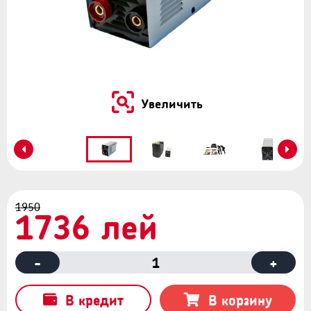
Увеличить
1950
1736 лей
-
1
+
В кредит
В корзину