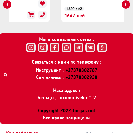
1830 лей
1647 лей
Мы в социальных сетях :
Связаться с нами по телефону :
Инструмент :
+37378302787
Сантехника :
+37378302938
Вверх
Наш адрес :
Бельцы, Locomotivelor 1 V
Copyright 2022 Torgas.md
Все права защищены
Как добраться :