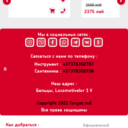
2500 лей
2375 лей
Мы в социальных сетях :
Связаться с нами по телефону :
Инструмент :
+37378302787
Сантехника :
+37378302938
Вверх
Наш адрес :
Бельцы, Locomotivelor 1 V
Copyright 2022 Torgas.md
Все права защищены
Как добраться :
Официальный