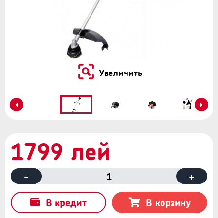
Увеличить
1799 лей
-
1
+
В кредит
В корзину