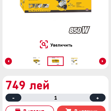
Увеличить
749 лей
-
1
+