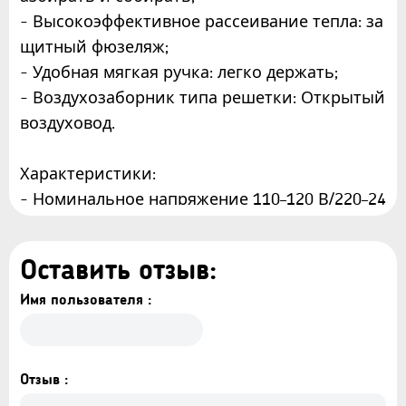
- Высокоэффективное рассеивание тепла: за
щитный фюзеляж;
- Удобная мягкая ручка: легко держать;
- Воздухозаборник типа решетки: Открытый
воздуховод.
Характеристики:
- Номинальное напряжение 110–120 В/220–24
0 В
- Частота 50/60 Гц
Оставить отзыв:
- Мощность 850 Вт
- Диаметр диска 125 мм
Имя пользователя :
- Количество оборотов 11000об/мин
Аксессуары:
Отзыв :
1 пара угольных щеток;