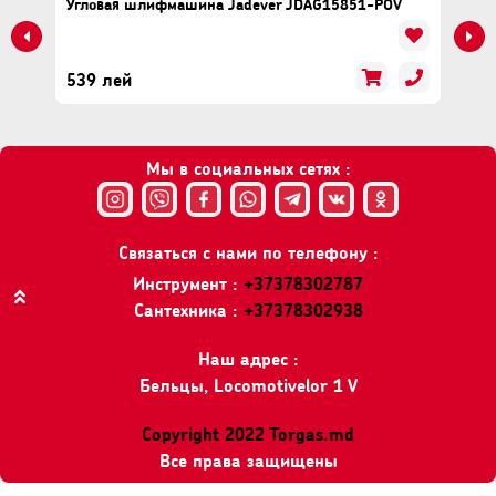
Угловая шлифмашина Jadever JDAG15851-POV
539 лей
Мы в социальных сетях :
Связаться с нами по телефону :
Инструмент :
+37378302787
Сантехника :
+37378302938
Вверх
Наш адрес :
Бельцы, Locomotivelor 1 V
Copyright 2022 Torgas.md
Все права защищены