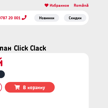
Избранное
Română
0787 20 001
Новинки
Скидки
н Click Clack
й
В корзину