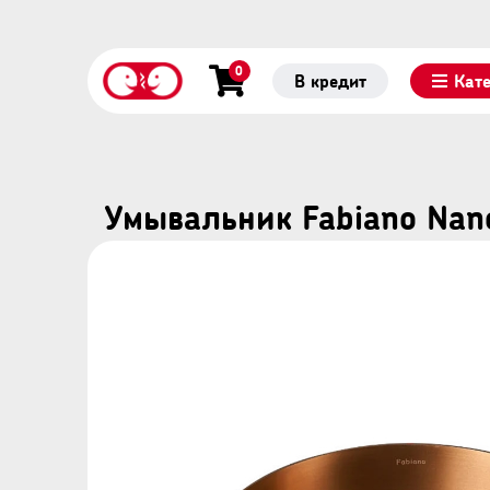
0
В кредит
Кат
Умывальник Fabiano Nano