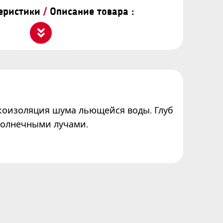
теристики
/
Описание товара :
коизоляция шума льющейся воды. Глуб
 солнечными лучами.