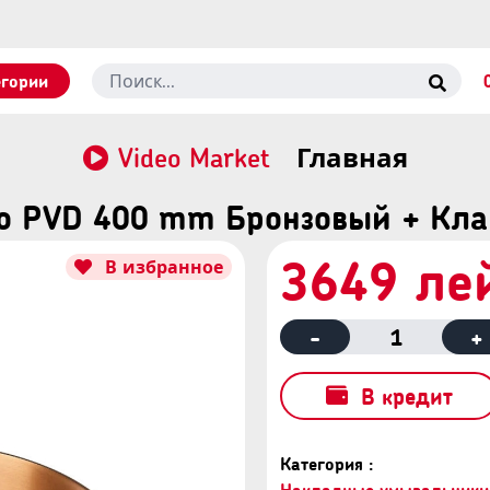
егории
Video Market
Главная
 PVD 400 mm Бронзовый + Клапа
3649 ле
В избранное
-
1
+
В кредит
Категория :
Накладные умывальники