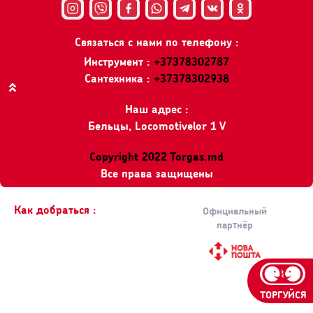
Связаться с нами по телефону :
Инструмент :
+37378302787
Сантехника :
+37378302938
Вверх
Наш адрес :
Бельцы, Locomotivelor 1 V
Copyright 2022 Torgas.md
Все права защищены
Как добраться :
Официальный
партнёр
ТОРГУЙСЯ