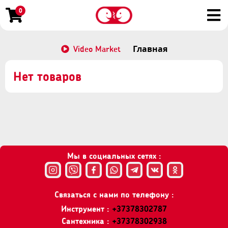
0
Video Market
Главная
Нет товаров
Мы в социальных сетях :
Связаться с нами по телефону :
Инструмент :
+37378302787
Сантехника :
+37378302938