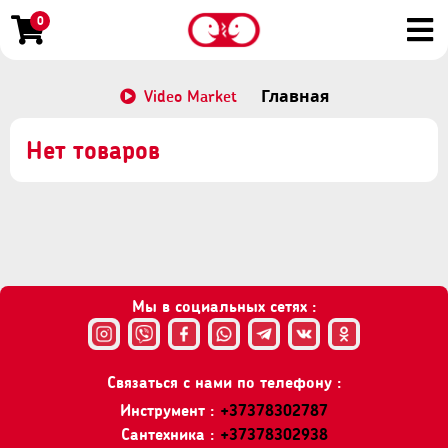
0
Video Market
Главная
Нет товаров
Мы в социальных сетях :
Связаться с нами по телефону :
Инструмент :
+37378302787
Сантехника :
+37378302938