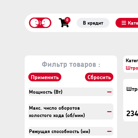
0
В кредит
Кат
Катег
Фильтр товаров :
Штро
Применить
Сбросить
Мощность (Вт)
Макс. число оборотов
234
холостого хода (об/мин)
Режущая способность (мм)