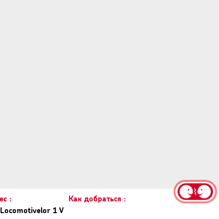
с :
Как добраться :
Locomotivelor 1 V