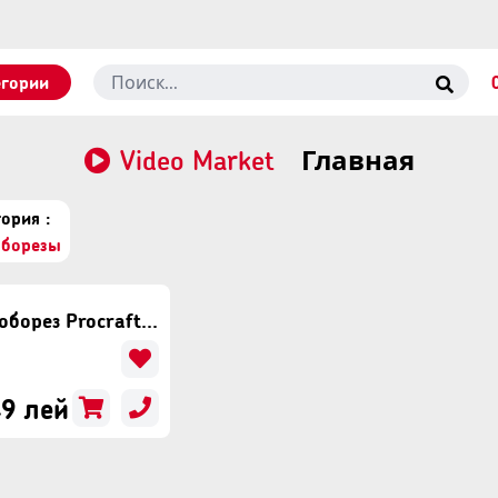
егории
Video Market
Главная
ория :
борезы
Штроборез Procraft PM2500-230
9 лей