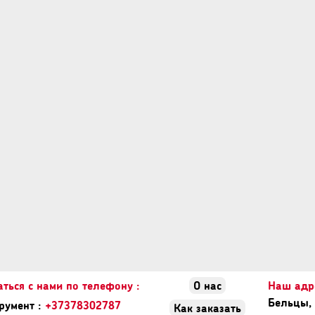
аться с нами по телефону :
О нас
Наш адре
Бельцы, 
румент :
+37378302787
Как заказать