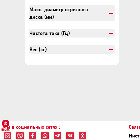
Макс. диаметр отрезного
диска (мм)
Частота тока (Гц)
Вес (кг)
Мы в социальных сетях :
Связ
Вверх
Инст